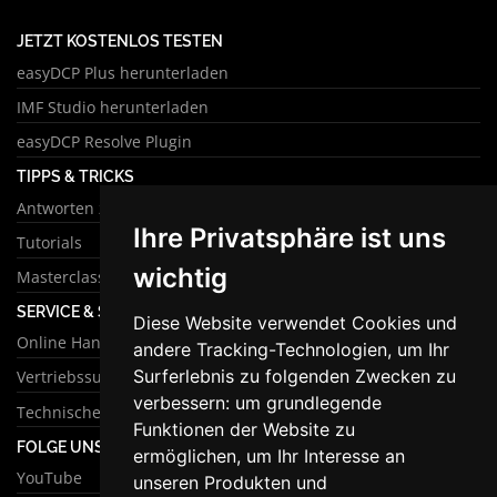
JETZT KOSTENLOS TESTEN
easyDCP Plus herunterladen
IMF Studio herunterladen
easyDCP Resolve Plugin
TIPPS & TRICKS
Antworten zu häufigen Fragen
Ihre Privatsphäre ist uns
Tutorials
wichtig
Masterclass
SERVICE & SUPPORT
Diese Website verwendet Cookies und
Online Handbuch
andere Tracking-Technologien, um Ihr
Surferlebnis zu folgenden Zwecken zu
Vertriebssupport
verbessern:
um grundlegende
Technischer Support
Funktionen der Website zu
FOLGE UNS
ermöglichen
,
um Ihr Interesse an
YouTube
unseren Produkten und