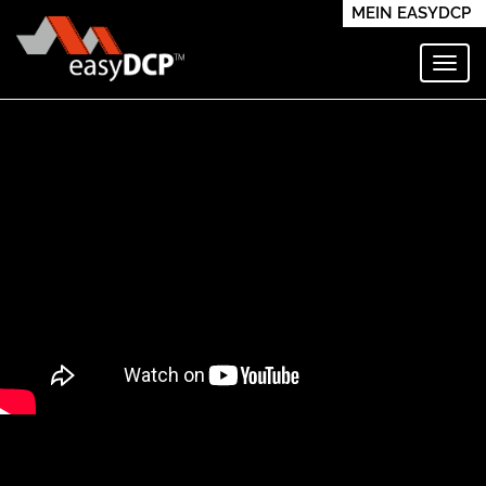
MEIN EASYDCP
Navi