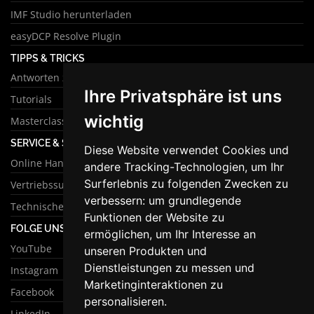
IMF Studio herunterladen
easyDCP Resolve Plugin
TIPPS & TRICKS
Antworten zu häufigen Fragen
Ihre Privatsphäre ist uns
Tutorials
wichtig
Masterclass
SERVICE & SUPPORT
Diese Website verwendet Cookies und
Online Handbuch
andere Tracking-Technologien, um Ihr
Surferlebnis zu folgenden Zwecken zu
Vertriebssupport
verbessern:
um grundlegende
Technischer Support
Funktionen der Website zu
FOLGE UNS
ermöglichen
,
um Ihr Interesse an
YouTube
unseren Produkten und
Dienstleistungen zu messen und
Instagram
Marketinginteraktionen zu
Facebook
personalisieren
.
LinkedIn