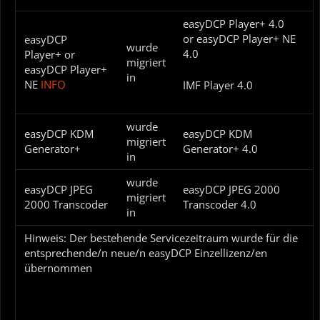
easyDCP Player+ 4.0
or easyDCP Player+ NE
easyDCP
wurde
4.0
Player+ or
migriert
easyDCP Player+
in
NE
INFO
IMF Player 4.0
wurde
easyDCP KDM
easyDCP KDM
migriert
Generator+
Generator+ 4.0
in
wurde
easyDCP JPEG
easyDCP JPEG 2000
migriert
2000 Transcoder
Transcoder 4.0
in
Hinweis: Der bestehende Servicezeitraum wurde für die
entsprechende/n neue/n easyDCP Einzellizenz/en
übernommen