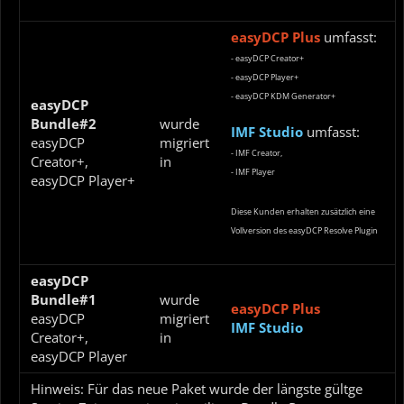
easyDCP Plus
umfasst:
- easyDCP Creator+
- easyDCP Player+
- easyDCP KDM Generator+
easyDCP
Bundle#2
wurde
IMF Studio
umfasst:
easyDCP
migriert
- IMF Creator,
Creator+,
in
- IMF Player
easyDCP Player+
Diese Kunden erhalten zusätzlich eine
Vollversion des easyDCP Resolve Plugin
easyDCP
Bundle#1
wurde
easyDCP Plus
easyDCP
migriert
IMF Studio
Creator+,
in
easyDCP Player
Hinweis: Für das neue Paket wurde der längste gültge