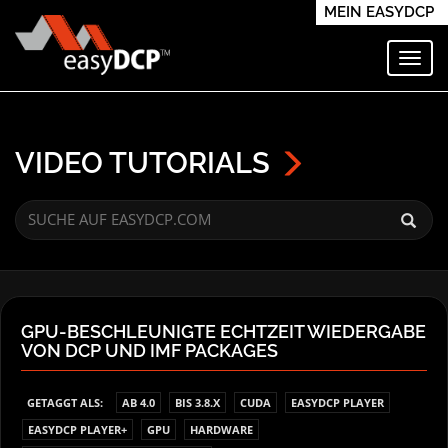
MEIN EASYDCP
Navi
VIDEO TUTORIALS
GPU-BESCHLEUNIGTE ECHTZEIT WIEDERGABE
VON DCP UND IMF PACKAGES
GETAGGT ALS:
AB 4.0
BIS 3.8.X
CUDA
EASYDCP PLAYER
EASYDCP PLAYER+
GPU
HARDWARE