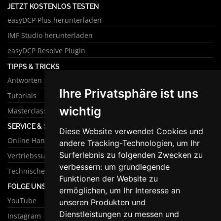
JETZT KOSTENLOS TESTEN
easyDCP Plus herunterladen
IMF Studio herunterladen
easyDCP Resolve Plugin
TIPPS & TRICKS
Antworten zu häufigen Fragen
Ihre Privatsphäre ist uns
Tutorials
wichtig
Masterclass
SERVICE & SUPPORT
Diese Website verwendet Cookies und
Online Handbuch
andere Tracking-Technologien, um Ihr
Surferlebnis zu folgenden Zwecken zu
Vertriebssupport
verbessern:
um grundlegende
Technischer Support
Funktionen der Website zu
FOLGE UNS
ermöglichen
,
um Ihr Interesse an
YouTube
unseren Produkten und
Dienstleistungen zu messen und
Instagram