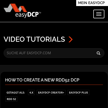
MEIN EASYDCP
Navi
VIDEO TUTORIALS
HOW TO CREATE A NEW RDD52 DCP
GETAGGT ALS:
4.X
EASYDCP CREATOR+
EASYDCP PLUS
RDD 52