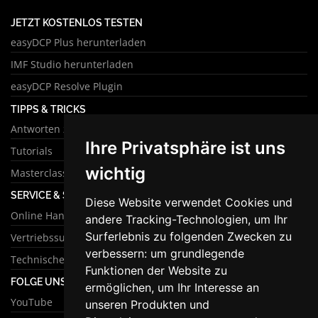
JETZT KOSTENLOS TESTEN
easyDCP Plus herunterladen
IMF Studio herunterladen
easyDCP Resolve Plugin
TIPPS & TRICKS
Antworten zu häufigen Fragen
Ihre Privatsphäre ist uns
Tutorials
wichtig
Masterclass
SERVICE & SUPPORT
Diese Website verwendet Cookies und
Online Handbuch
andere Tracking-Technologien, um Ihr
Surferlebnis zu folgenden Zwecken zu
Vertriebssupport
verbessern:
um grundlegende
Technischer Support
Funktionen der Website zu
FOLGE UNS
ermöglichen
,
um Ihr Interesse an
YouTube
unseren Produkten und