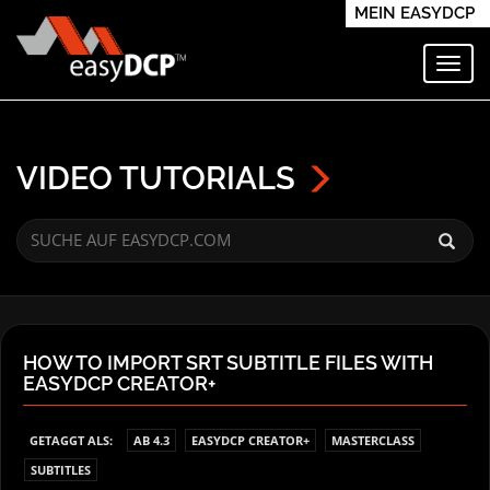
MEIN EASYDCP
Navi
VIDEO TUTORIALS
HOW TO IMPORT SRT SUBTITLE FILES WITH
EASYDCP CREATOR+
GETAGGT ALS:
AB 4.3
EASYDCP CREATOR+
MASTERCLASS
SUBTITLES