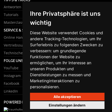
Antworten zu häufigen Fragen
Ihre Privatsphäre ist uns
Tutorials
wichtig
Masterclass
SERVICE & SUPPORT
Diese Website verwendet Cookies und
Online Handbuch
andere Tracking-Technologien, um Ihr
Surferlebnis zu folgenden Zwecken zu
Vertriebssupport
verbessern:
um grundlegende
Technischer Support
Funktionen der Website zu
FOLGE UNS
ermöglichen
,
um Ihr Interesse an
YouTube
unseren Produkten und
Dienstleistungen zu messen und
Instagram
Marketinginteraktionen zu
Facebook
personalisieren
.
LinkedIn
Alle akzeptieren
POWERED BY
Einstellungen ändern