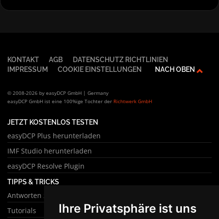
KONTAKT
AGB
DATENSCHUTZ RICHTLINIEN
IMPRESSUM
COOKIE EINSTELLUNGEN
NACH OBEN
© 2008-2026 by easyDCP GmbH | Germany
easyDCP GmbH ist eine 100%ige Tochter der
Richtwerk GmbH
JETZT KOSTENLOS TESTEN
easyDCP Plus herunterladen
IMF Studio herunterladen
easyDCP Resolve Plugin
TIPPS & TRICKS
Antworten zu häufigen Fragen
Ihre Privatsphäre ist uns
Tutorials