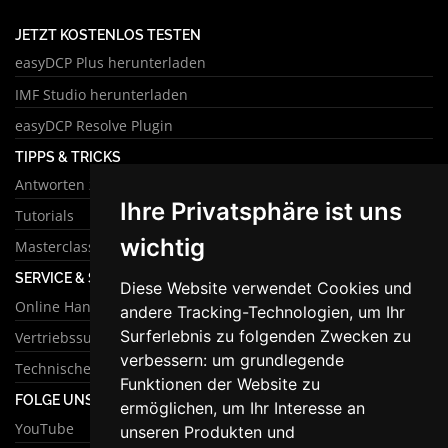
JETZT KOSTENLOS TESTEN
easyDCP Plus herunterladen
IMF Studio herunterladen
easyDCP Resolve Plugin
TIPPS & TRICKS
Antworten zu häufigen Fragen
Ihre Privatsphäre ist uns
Tutorials
wichtig
Masterclass
SERVICE & SUPPORT
Diese Website verwendet Cookies und
Online Handbuch
andere Tracking-Technologien, um Ihr
Surferlebnis zu folgenden Zwecken zu
Vertriebssupport
verbessern:
um grundlegende
Technischer Support
Funktionen der Website zu
FOLGE UNS
ermöglichen
,
um Ihr Interesse an
YouTube
unseren Produkten und