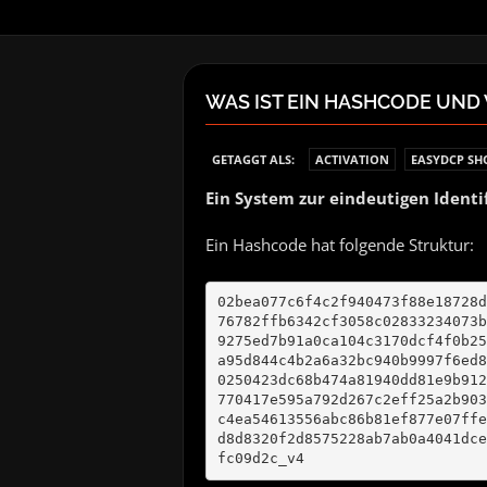
WAS IST EIN HASHCODE UND 
GETAGGT ALS:
ACTIVATION
EASYDCP SH
Ein System zur eindeutigen Ident
Ein Hashcode hat folgende Struktur:
02bea077c6f4c2f940473f88e18728d
76782ffb6342cf3058c02833234073b
9275ed7b91a0ca104c3170dcf4f0b25
a95d844c4b2a6a32bc940b9997f6ed8
0250423dc68b474a81940dd81e9b912
770417e595a792d267c2eff25a2b903
c4ea54613556abc86b81ef877e07ffe
d8d8320f2d8575228ab7ab0a4041dce
fc09d2c_v4