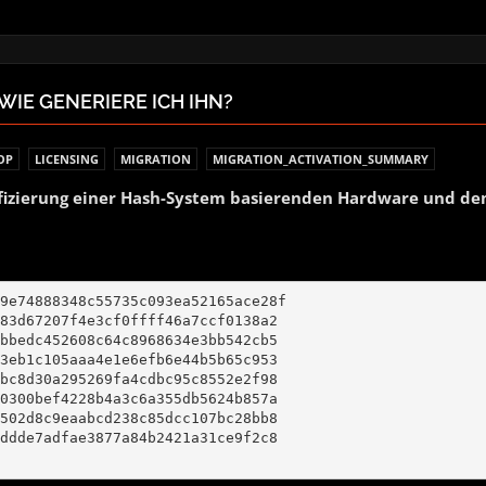
WIE GENERIERE ICH IHN?
OP
LICENSING
MIGRATION
MIGRATION_ACTIVATION_SUMMARY
ifizierung einer Hash-System basierenden Hardware und de
9e74888348c55735c093ea52165ace28f

83d67207f4e3cf0ffff46a7ccf0138a2

bbedc452608c64c8968634e3bb542cb5

3eb1c105aaa4e1e6efb6e44b5b65c953

bc8d30a295269fa4cdbc95c8552e2f98

0300bef4228b4a3c6a355db5624b857a

502d8c9eaabcd238c85dcc107bc28bb8

ddde7adfae3877a84b2421a31ce9f2c8
