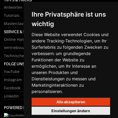
Antworten zu häufigen Fragen
Ihre Privatsphäre ist uns
Tutorials
wichtig
Masterclass
SERVICE & SUPPORT
Diese Website verwendet Cookies und
Online Handbuch
andere Tracking-Technologien, um Ihr
Surferlebnis zu folgenden Zwecken zu
Vertriebssupport
verbessern:
um grundlegende
Technischer Support
Funktionen der Website zu
FOLGE UNS
ermöglichen
,
um Ihr Interesse an
YouTube
unseren Produkten und
Dienstleistungen zu messen und
Instagram
Marketinginteraktionen zu
Facebook
personalisieren
.
LinkedIn
Alle akzeptieren
POWERED BY
Einstellungen ändern